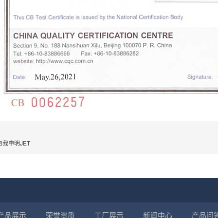
自我申明JET
产品展示
荣誉资质
工厂展示
新闻中心
产品问