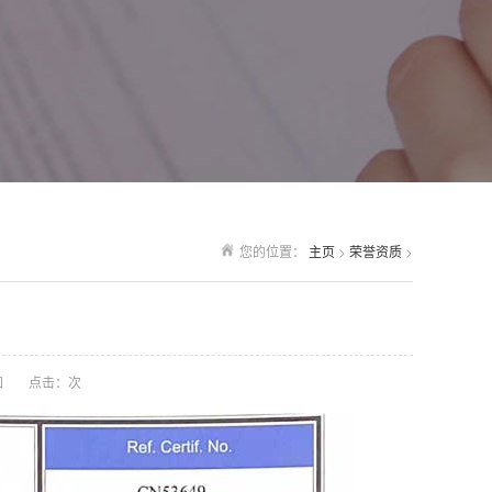
您的位置：
主页
>
荣誉资质
>
知
点击：
次