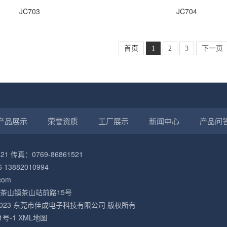
JC703
JC704
首页
1
2
3
下一页
产品展示
荣誉资质
工厂展示
新闻中心
产品问
21 传真：0769-86861521
 13882010994
com
茶山镇茶山站前路15号
2021-2023 东莞市佳成电子科技有限公司 版权所有
1号-1
XML地图