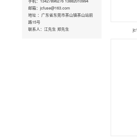
手机：13427896276 13882010994
邮箱：jcfuse@163.com
地址 ：广东省东莞市茶山镇茶山站前
路15号
联系人：江先生 郑先生
j