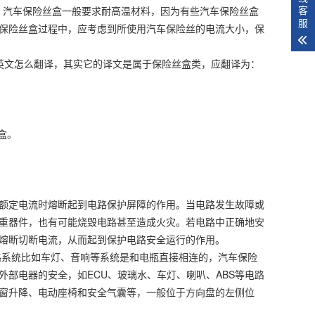
客
一，汽车保险丝盒一般要求耐高温材料，因为有些汽车保险丝盒
服
保险丝盒过程中，应考虑到所使用汽车保险丝的电流大小，保
英文怎么翻译，其实它的译文是属于保险丝盒类，应翻译为：
盒。
额定电流时熔断起到电路保护屏障的作用。当电路发生故障或
重器件，也有可能烧毁电路甚至造成火灾。若电路中正确地安
熔断切断电流，从而起到保护电路安全运行的作用。
路系统比如车灯、音响等系统是和电瓶直接相连的，汽车保险
部电器的安全，如ECU、玻璃水、车灯、喇叭、ABS等电路
窗升降、电动座椅和安全气囊等，一般位于方向盘的左侧位