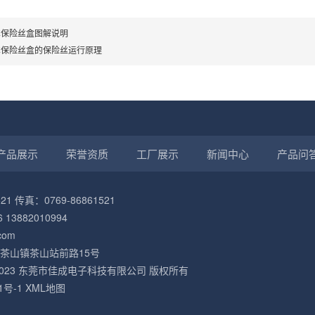
车保险丝盒图解说明
车保险丝盒的保险丝运行原理
产品展示
荣誉资质
工厂展示
新闻中心
产品问
21 传真：0769-86861521
 13882010994
com
茶山镇茶山站前路15号
2021-2023 东莞市佳成电子科技有限公司 版权所有
1号-1
XML地图