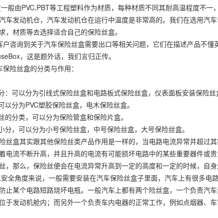
一般由PVC,PBT等工程塑料作为材质，每种材质不同其耐高温程度不
汽车发动机仓，汽车发动机仓在运行中温度是非常高的。我们在选用汽车
求，材质等去选择适合自己的保险丝盒。
户咨询到关于汽车保险丝盒需要出口等相关问题，它们在描述产品不懂
veFuseBox，这是题外话，我们言归正传。
车保险丝盒的分类与作用：
式分：可以分为引线式保险丝盒和电路板式保险丝盒，仪表面板安装保险丝
，可以分为PVC塑胶保险丝盒，电木保险丝盒。
险丝的分类，可以分为保险管盒和保险片盒。
大小分，可以分为小号保险丝盒，中号保险丝盒，大号保险丝盒。
险丝盒其实跟其他保险丝类产品作用是一样的，当电路电流异常并超过其
着电流不断升高，并且升高的电流有可能损坏电路中的某些重要器件或贵
丝，那么，保险丝便会在电流异常升高到一定的高度和一定的时候，自身
安全角度来说，一般需要安装在汽车保险丝盒子里面，汽车上有很多电
防止某个电路短路烧坏电瓶。一般汽车上都有两个险丝盒，一个负责汽车外
位于发动机舱内；而另外一个负责车内电器的正常工作，例如点烟器、车