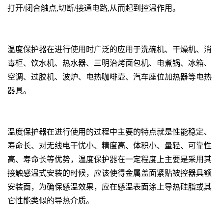
打开/闭合触点,切断/接通电路,从而起到控温作用。
温度保护器
在进行使用时广泛的应用于
洗碗机、干燥机、消
毒柜
、
饮水机、热水器、三明治烤面包机
、
电煮锅、冰箱、
空调、过胶机
、
波炉、电热咖啡壶
、
汽车座位加热器等电热
器具。
温度保护器
在进行使用的过程中主要的特点就是性能稳定、
寿命长、对无线电干忧小
、
精度高、体积小、量轻、可靠性
高、寿命长
等优势，
温度保护器
在一定程度上主要是采用其
接触感温式安装的时候，应该使得金属盖面紧贴被控器具额
安装面，
为确保感温效果，应在感温表面涂上导热硅脂或其
它性能类似的导热介质。